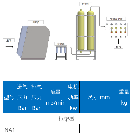
进气
排气
电机
流量
重量
型号
压力
压力
功率
尺寸 mm
m3/min
kg
Bar
Bar
kw
框架型
NA1