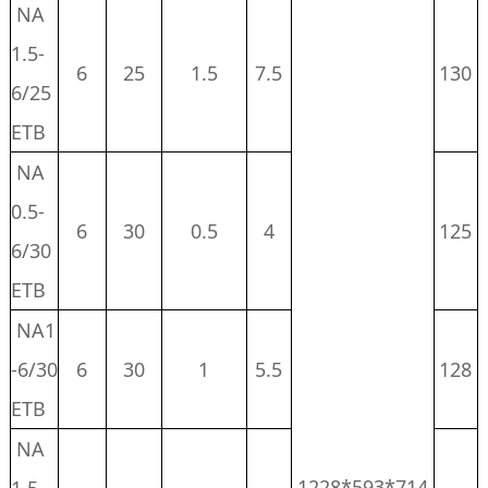
NA
1.5-
6
25
1.5
7.5
130
6/25
ETB
NA
0.5-
6
30
0.5
4
125
6/30
ETB
NA1
-6/30
6
30
1
5.5
128
ETB
NA
1228*593*714