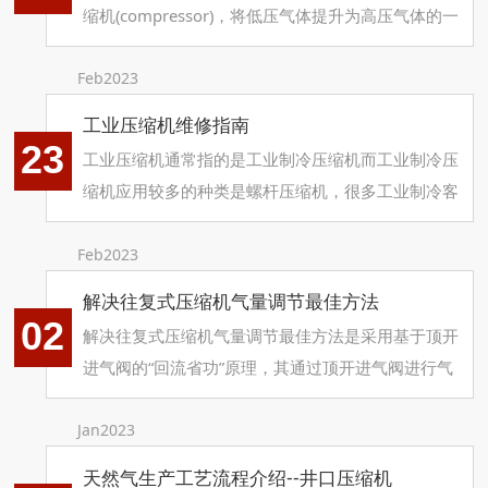
缩机(compressor)，将低压气体提升为高压气体的一
种从动的流体机械，是制冷系统的心脏。它从吸气管
吸入低温低压的制冷剂气体，通过电机运转带动活塞
Feb2023
对其进行压缩后，向排气管排出高温高压的制冷剂气
工业压缩机维修指南
体，为制冷循环提供动力，从而实现压缩→冷凝(放
23
工业压缩机通常指的是工业制冷压缩机而工业制冷压
热)→膨胀→蒸发 ( 吸热 ) 的制冷循环。
缩机应用较多的种类是螺杆压缩机，很多工业制冷客
户厂房内最为宝贵的就是生产设备，以聚丙烯厂为
例，其制冷设备一般使用盐水机组，用丙烯做制冷剂
Feb2023
为生产加工。从事聚丙烯行业的人都知道，厂房内有
解决往复式压缩机气量调节最佳方法
直接生产设备，有为生产工艺及环境降温的工业制冷
02
解决往复式压缩机气量调节最佳方法是采用基于顶开
设备，设备数量和品类的增加，势必会增加厂房内安
进气阀的“回流省功”原理，其通过顶开进气阀进行气
全隐患，如不定期排查工业制冷设备，就会出现：
量调节，在往复式压缩机进气过程结束后利用外力强
制顶开进气阀，实现气量无级调节和节能的效果。
Jan2023
天然气生产工艺流程介绍--井口压缩机