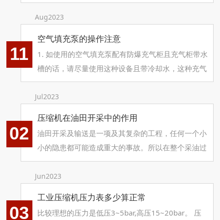
及压力显示、调控和安全装置所组成。当驱动机通过
三角皮带驱动压缩机工作时，自由状态的空气经过进
Aug2023
气滤清器
空气填充泵的操作注意
11
​1. 如使用的空气填充泵配有防爆充气柜且充气柜带水
槽的话，请尽量使用这种设备且带冷却水，这种充气
设备冷却效果出色，如使用此设备，充气过程可一次
完成。
Jul2023
压缩机在油田开采中的作用
02
油田开采及输送是一项及其复杂的工程，任何一个小
小的隐患都可能造成重大的事故。所以在整个采油过
程中，从油泵到管道到阀门每一道输送工序设各都必
须具有防爆等级。空气控制中心的压缩机必须采用防
Jun2023
爆电机，且保证无泄漏。
工业压缩机压力表多少算正常
03
比较理想的压力是低压3~5bar,高压15~20bar。 压