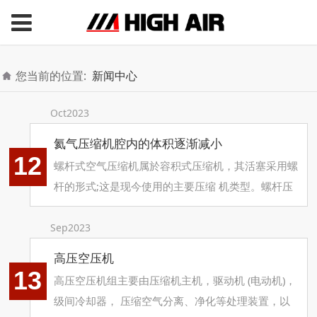
您当前的位置:
新闻中心
Oct2023
氦气压缩机腔内的体积逐渐减小
12
螺杆式空气压缩机属於容积式压缩机，其活塞采用螺
杆的形式;这是现今使用的主要压缩 机类型。螺杆压
缩元件的主要部件是凸形转子和凹形转子，这两个转
子相互移动，使它 们之间及腔内的体积逐渐减小。
Sep2023
螺杆式的压力比取决於螺杆的长度和 外形以及排气
高压空压机
口的 形状。 螺杆元件没有装备任何阀门，不存在产
13
高压空压机组主要由压缩机主机，驱动机 (电动机)，
生不平衡的机械力。
级间冷却器， 压缩空气分离、净化等处理装置，以