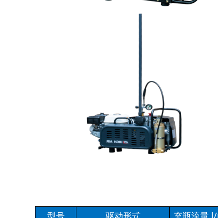
型号
驱动形式
充瓶流量 l/