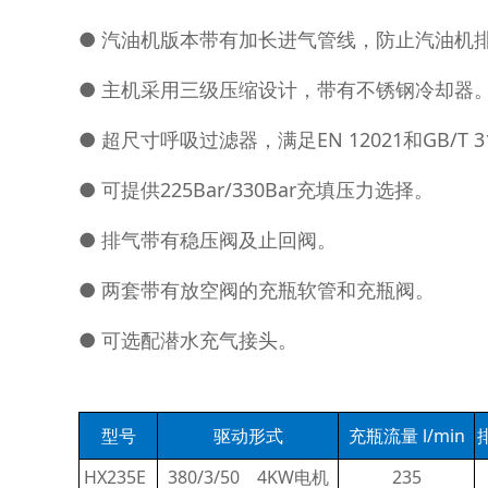
● 汽油机版本带有加长进气管线，防止汽油机
● 主机采用三级压缩设计，带有不锈钢冷却器
● 超尺寸呼吸过滤器，满足EN 12021和GB/T 3
● 可提供225Bar/330Bar充填压力选择。
● 排气带有稳压阀及止回阀。
● 两套带有放空阀的充瓶软管和充瓶阀。
● 可选配潜水充气接头。
型号
驱动形式
充瓶流量 l/min
HX235E
380/3/50 4KW电机
235